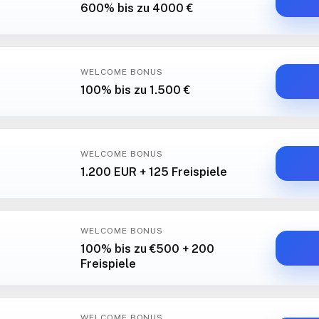
600% bis zu 4000 €
WELCOME BONUS
100% bis zu 1.500 €
WELCOME BONUS
1.200 EUR + 125 Freispiele
WELCOME BONUS
100% bis zu €500 + 200
Freispiele
WELCOME BONUS