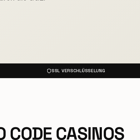
SSL VERSCHLÜSSELUNG
O CODE CASINOS