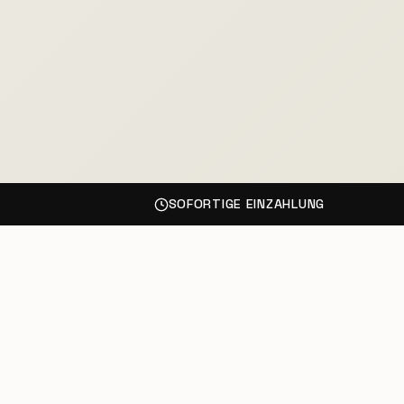
SOFORTIGE EINZAHLUNG