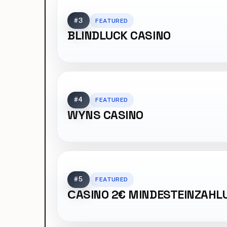
#3
FEATURED
BLINDLUCK CASINO
#4
FEATURED
WYNS CASINO
#5
FEATURED
СASINO 2€ MINDESTEINZAHL