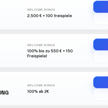
WELCOME BONUS
2.500 € + 100 freispiele
WELCOME BONUS
100% bis zu 550 € + 150
Freispiele!
WELCOME BONUS
UNG
100% ab 2€