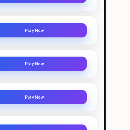
Play Now
Play Now
Play Now