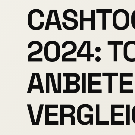
CASHTO
2024: T
ANBIETE
VERGLE