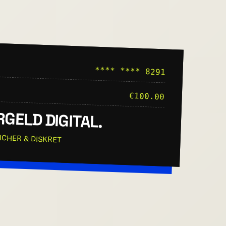
**** **** 8291
€100.00
GELD DIGITAL.
ICHER & DISKRET