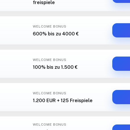
freispiele
WELCOME BONUS
600% bis zu 4000 €
WELCOME BONUS
100% bis zu 1.500 €
WELCOME BONUS
1.200 EUR + 125 Freispiele
WELCOME BONUS