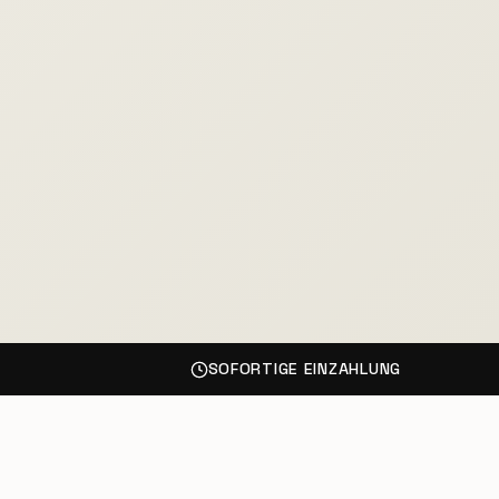
SOFORTIGE EINZAHLUNG