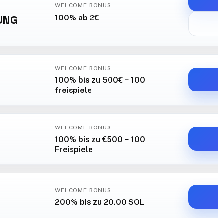
WELCOME BONUS
UNG
100% ab 2€
WELCOME BONUS
100% bis zu 500€ + 100
freispiele
WELCOME BONUS
100% bis zu €500 + 100
Freispiele
WELCOME BONUS
200% bis zu 20.00 SOL