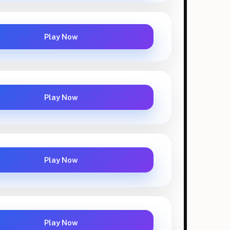
Play Now
Play Now
Play Now
Play Now