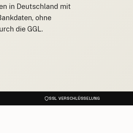
ken in Deutschland mit
Bankdaten, ohne
 durch die GGL.
SSL VERSCHLÜSSELUNG