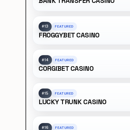
BANK TRANSFER CASINO
#13
FEATURED
FROGGYBET CASINO
#14
FEATURED
CORGIBET CASINO
#15
FEATURED
LUCKY TRUNK CASINO
#16
FEATURED