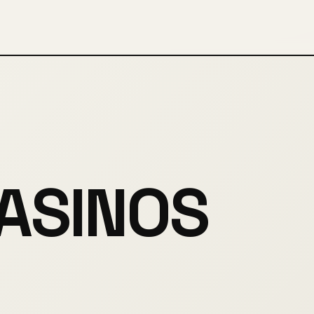
ASINOS