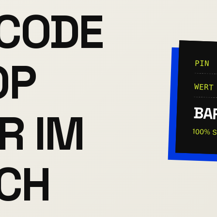
CODE
OP
PIN
WERT
BAR
R IM
100% S
ICH