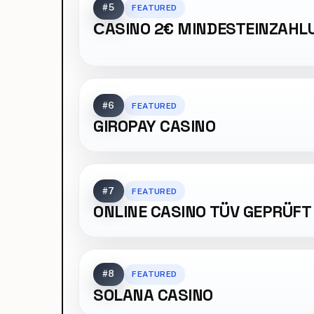
#5
FEATURED
СASINO 2€ MINDESTEINZAHL
#6
FEATURED
GIROPAY CASINO
#7
FEATURED
ONLINE CASINO TÜV GEPRÜFT
#8
FEATURED
SOLANA CASINO