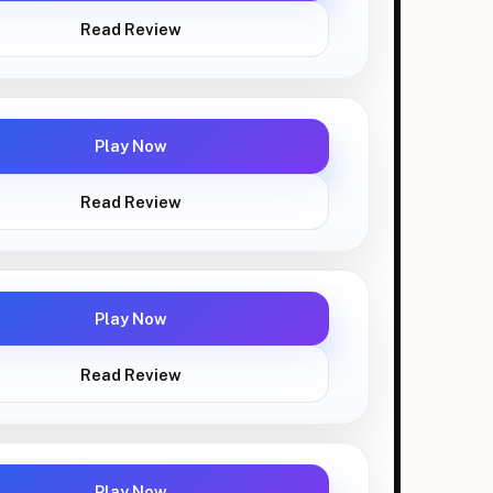
Read Review
Play Now
Read Review
Play Now
Read Review
Play Now