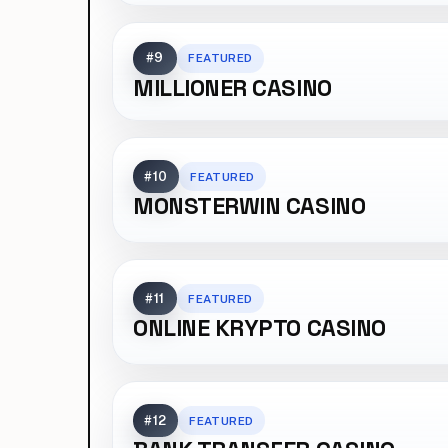
#9
FEATURED
MILLIONER CASINO
#10
FEATURED
MONSTERWIN CASINO
#11
FEATURED
ONLINE KRYPTO CASINO
#12
FEATURED