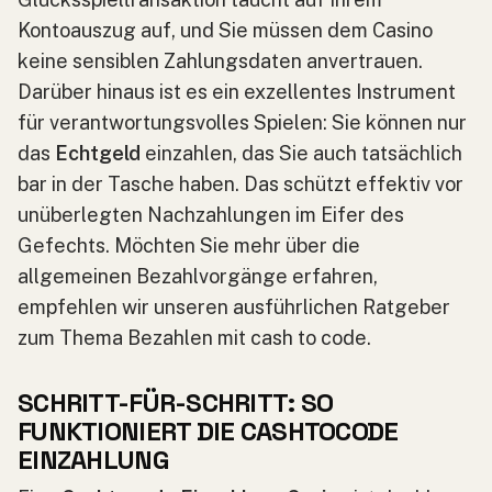
Kontoauszug auf, und Sie müssen dem Casino
keine sensiblen Zahlungsdaten anvertrauen.
Darüber hinaus ist es ein exzellentes Instrument
für verantwortungsvolles Spielen: Sie können nur
das
Echtgeld
einzahlen, das Sie auch tatsächlich
bar in der Tasche haben. Das schützt effektiv vor
unüberlegten Nachzahlungen im Eifer des
Gefechts. Möchten Sie mehr über die
allgemeinen Bezahlvorgänge erfahren,
empfehlen wir unseren ausführlichen Ratgeber
zum Thema
Bezahlen mit cash to code
.
SCHRITT-FÜR-SCHRITT: SO
FUNKTIONIERT DIE CASHTOCODE
EINZAHLUNG