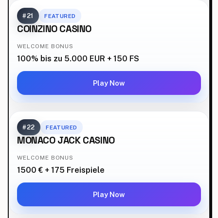
#21
FEATURED
COINZINO CASINO
WELCOME BONUS
100% bis zu 5.000 EUR + 150 FS
Play Now
#22
FEATURED
MONACO JACK CASINO
WELCOME BONUS
1500 € + 175 Freispiele
Play Now