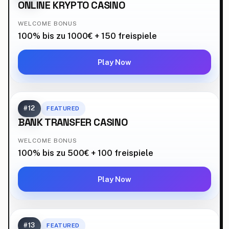
ONLINE KRYPTO CASINO
WELCOME BONUS
100% bis zu 1000€ + 150 freispiele
Play Now
#12
FEATURED
BANK TRANSFER CASINO
WELCOME BONUS
100% bis zu 500€ + 100 freispiele
Play Now
#13
FEATURED