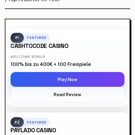
#1
FEATURED
CASHTOCODE CASINO
WELCOME BONUS
100% bis zu 400€ + 100 Freispiele
Play Now
Read Review
#2
FEATURED
PAYLADO CASINO