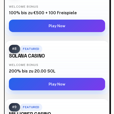
WELCOME BONUS
100% bis zu €500 + 100 Freispiele
Play Now
#8
FEATURED
SOLANA CASINO
WELCOME BONUS
200% bis zu 20.00 SOL
Play Now
#9
FEATURED