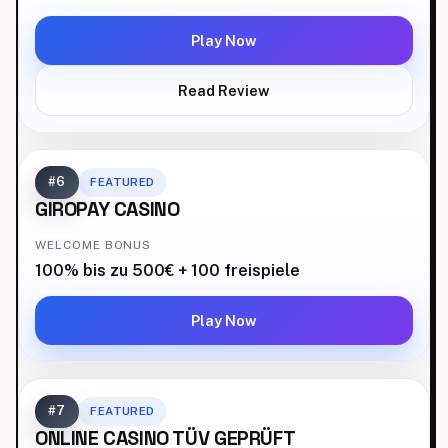
Play Now
Read Review
#6
FEATURED
GIROPAY CASINO
WELCOME BONUS
100% bis zu 500€ + 100 freispiele
Play Now
#7
FEATURED
ONLINE CASINO TÜV GEPRÜFT