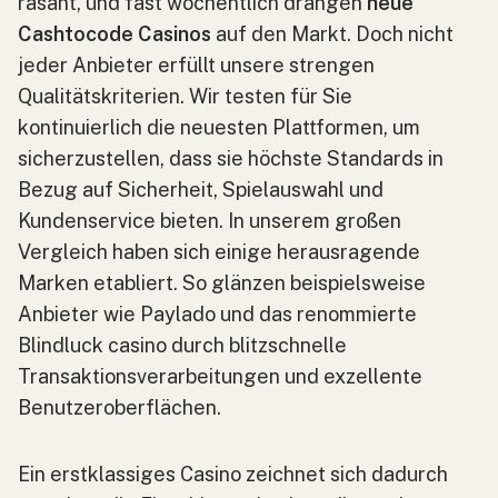
rasant, und fast wöchentlich drängen
neue
Cashtocode Casinos
auf den Markt. Doch nicht
jeder Anbieter erfüllt unsere strengen
Qualitätskriterien. Wir testen für Sie
kontinuierlich die neuesten Plattformen, um
sicherzustellen, dass sie höchste Standards in
Bezug auf Sicherheit, Spielauswahl und
Kundenservice bieten. In unserem großen
Vergleich haben sich einige herausragende
Marken etabliert. So glänzen beispielsweise
Anbieter wie
Paylado
und das renommierte
Blindluck casino
durch blitzschnelle
Transaktionsverarbeitungen und exzellente
Benutzeroberflächen.
Ein erstklassiges Casino zeichnet sich dadurch