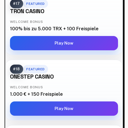
#17
FEATURED
TRON CASINO
WELCOME BONUS
100% bis zu 5.000 TRX + 100 Freispiele
Play Now
#18
FEATURED
ONESTEP CASINO
WELCOME BONUS
1.000 € + 150 Freispiele
Play Now