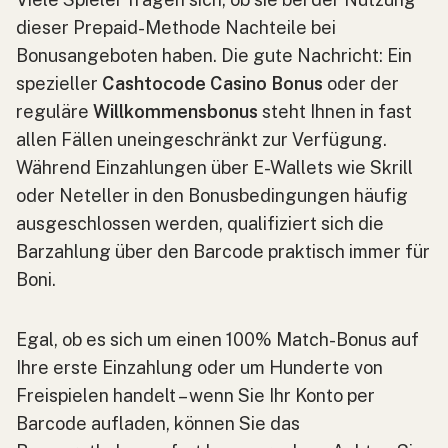
dieser Prepaid-Methode Nachteile bei
Bonusangeboten haben. Die gute Nachricht: Ein
spezieller
Cashtocode Casino Bonus
oder der
reguläre
Willkommensbonus
steht Ihnen in fast
allen Fällen uneingeschränkt zur Verfügung.
Während Einzahlungen über E-Wallets wie Skrill
oder Neteller in den Bonusbedingungen häufig
ausgeschlossen werden, qualifiziert sich die
Barzahlung über den Barcode praktisch immer für
Boni.
Egal, ob es sich um einen 100% Match-Bonus auf
Ihre erste Einzahlung oder um Hunderte von
Freispielen handelt – wenn Sie Ihr Konto per
Barcode aufladen, können Sie das