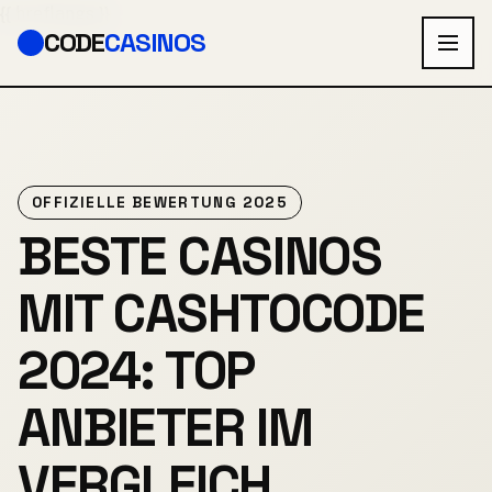
{{ hreflangs }}
CODE
CASINOS
OFFIZIELLE BEWERTUNG 2025
BESTE CASINOS
MIT CASHTOCODE
2024: TOP
ANBIETER IM
VERGLEICH