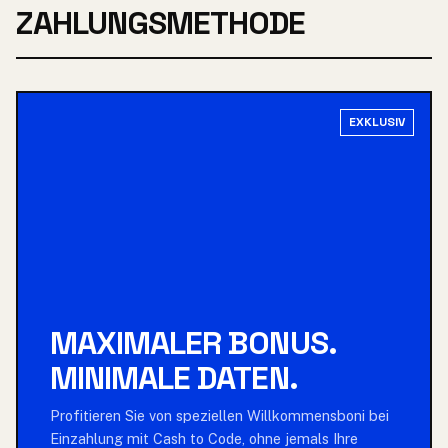
ZAHLUNGSMETHODE
EXKLUSIV
MAXIMALER BONUS.
MINIMALE DATEN.
Profitieren Sie von speziellen Willkommensboni bei
Einzahlung mit Cash to Code, ohne jemals Ihre