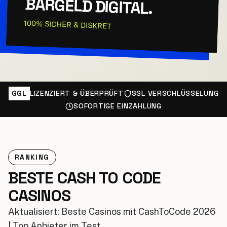
BARGELD DIGITAL.
100% SICHER & DISKRET
GGL
LIZENZIERT & ÜBERPRÜFT
SSL VERSCHLÜSSELUNG
SOFORTIGE EINZAHLUNG
RANKING
BESTE CASH TO CODE
CASINOS
Aktualisiert: Beste Casinos mit CashToCode 2026
| Top Anbieter im Test