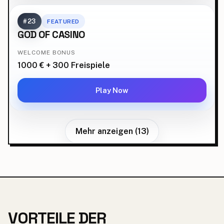
#23
FEATURED
GOD OF CASINO
WELCOME BONUS
1000 € + 300 Freispiele
Play Now
Mehr anzeigen (13)
VORTEILE DER