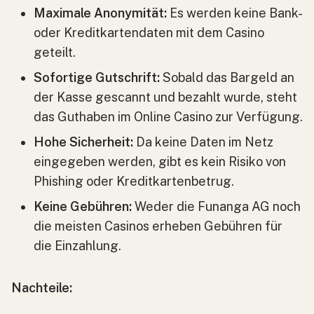
Maximale Anonymität:
Es werden keine Bank-
oder Kreditkartendaten mit dem Casino
geteilt.
Sofortige Gutschrift:
Sobald das Bargeld an
der Kasse gescannt und bezahlt wurde, steht
das Guthaben im Online Casino zur Verfügung.
Hohe Sicherheit:
Da keine Daten im Netz
eingegeben werden, gibt es kein Risiko von
Phishing oder Kreditkartenbetrug.
Keine Gebühren:
Weder die Funanga AG noch
die meisten Casinos erheben Gebühren für
die Einzahlung.
Nachteile: