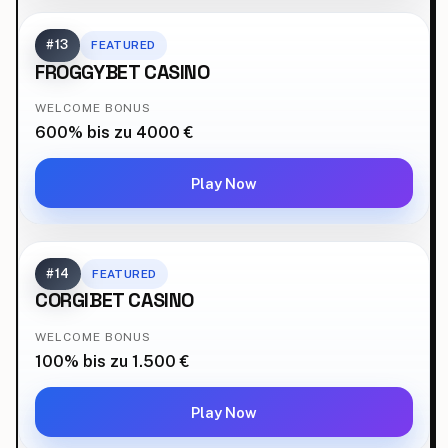
#13
FEATURED
FROGGYBET CASINO
WELCOME BONUS
600% bis zu 4000 €
Play Now
#14
FEATURED
CORGIBET CASINO
WELCOME BONUS
100% bis zu 1.500 €
Play Now