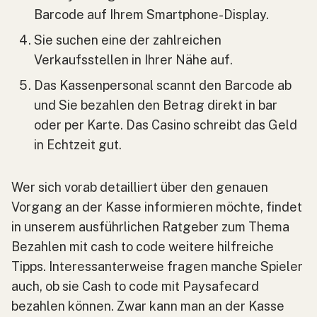
Barcode auf Ihrem Smartphone-Display.
Sie suchen eine der zahlreichen
Verkaufsstellen in Ihrer Nähe auf.
Das Kassenpersonal scannt den Barcode ab
und Sie bezahlen den Betrag direkt in bar
oder per Karte. Das Casino schreibt das Geld
in Echtzeit gut.
Wer sich vorab detailliert über den genauen
Vorgang an der Kasse informieren möchte, findet
in unserem ausführlichen Ratgeber zum Thema
Bezahlen mit cash to code
weitere hilfreiche
Tipps. Interessanterweise fragen manche Spieler
auch, ob sie
Cash to code mit Paysafecard
bezahlen
können. Zwar kann man an der Kasse