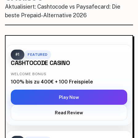
Aktualisiert: Cashtocode vs Paysafecard: Die
beste Prepaid-Alternative 2026
#1
FEATURED
CASHTOCODE CASINO
WELCOME BONUS
100% bis zu 400€ + 100 Freispiele
Play Now
Read Review