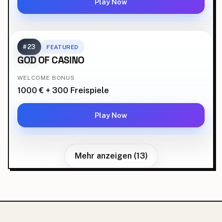
Play Now
#23
FEATURED
GOD OF CASINO
WELCOME BONUS
1000 € + 300 Freispiele
Play Now
Mehr anzeigen (13)