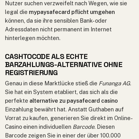
Nutzer suchen verzweifelt nach Wegen, wie sie
legal die
mypaysafecard pflicht umgehen
können, da sie ihre sensiblen Bank- oder
Adressdaten nicht permanent im Internet
hinterlegen möchten.
CASHTOCODE ALS ECHTE
BARZAHLUNGS-ALTERNATIVE OHNE
REGISTRIERUNG
Genau in diese Marktlücke stieß die
Funanga AG
.
Sie hat ein System etabliert, das sich als die
perfekte
alternative zu paysafecard casino
Einzahlung bewährt hat. Anstatt Guthaben auf
Vorrat zu kaufen, generieren Sie direkt im Online-
Casino einen individuellen
Barcode
. Diesen
Barcode zeigen Sie in einer der über 100.000