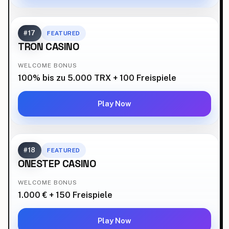
#17
FEATURED
TRON CASINO
WELCOME BONUS
100% bis zu 5.000 TRX + 100 Freispiele
Play Now
#18
FEATURED
ONESTEP CASINO
WELCOME BONUS
1.000 € + 150 Freispiele
Play Now