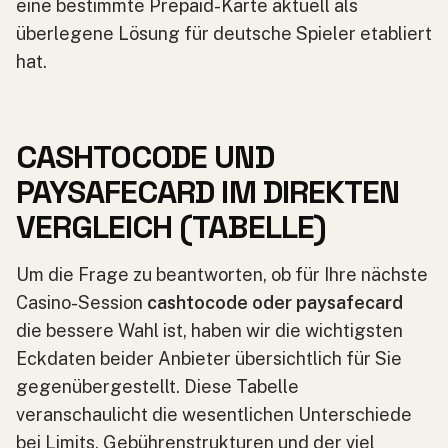
eine bestimmte Prepaid-Karte aktuell als
überlegene Lösung für deutsche Spieler etabliert
hat.
CASHTOCODE UND
PAYSAFECARD IM DIREKTEN
VERGLEICH (TABELLE)
Um die Frage zu beantworten, ob für Ihre nächste
Casino-Session
cashtocode oder paysafecard
die bessere Wahl ist, haben wir die wichtigsten
Eckdaten beider Anbieter übersichtlich für Sie
gegenübergestellt. Diese Tabelle
veranschaulicht die wesentlichen Unterschiede
bei Limits, Gebührenstrukturen und der viel