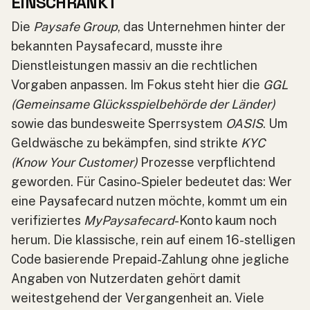
EINSCHRÄNKT
Die
Paysafe Group
, das Unternehmen hinter der
bekannten Paysafecard, musste ihre
Dienstleistungen massiv an die rechtlichen
Vorgaben anpassen. Im Fokus steht hier die
GGL
(Gemeinsame Glücksspielbehörde der Länder)
sowie das bundesweite Sperrsystem
OASIS
. Um
Geldwäsche zu bekämpfen, sind strikte
KYC
(Know Your Customer)
Prozesse verpflichtend
geworden. Für Casino-Spieler bedeutet das: Wer
eine Paysafecard nutzen möchte, kommt um ein
verifiziertes
MyPaysafecard
-Konto kaum noch
herum. Die klassische, rein auf einem 16-stelligen
Code basierende Prepaid-Zahlung ohne jegliche
Angaben von Nutzerdaten gehört damit
weitestgehend der Vergangenheit an. Viele