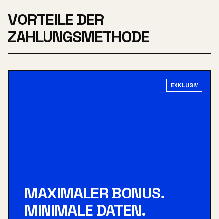
VORTEILE DER
ZAHLUNGSMETHODE
EXKLUSIV
MAXIMALER BONUS.
MINIMALE DATEN.