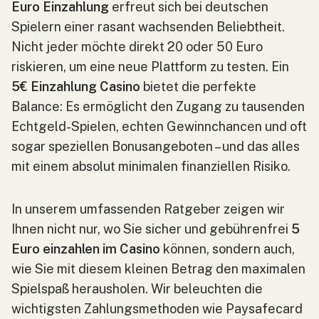
Euro Einzahlung
erfreut sich bei deutschen
Spielern einer rasant wachsenden Beliebtheit.
Nicht jeder möchte direkt 20 oder 50 Euro
riskieren, um eine neue Plattform zu testen. Ein
5€ Einzahlung Casino
bietet die perfekte
Balance: Es ermöglicht den Zugang zu tausenden
Echtgeld-Spielen, echten Gewinnchancen und oft
sogar speziellen Bonusangeboten – und das alles
mit einem absolut minimalen finanziellen Risiko.
In unserem umfassenden Ratgeber zeigen wir
Ihnen nicht nur, wo Sie sicher und gebührenfrei
5
Euro einzahlen im Casino
können, sondern auch,
wie Sie mit diesem kleinen Betrag den maximalen
Spielspaß herausholen. Wir beleuchten die
wichtigsten Zahlungsmethoden wie Paysafecard