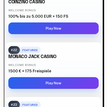
COINZINO CASINO
WELCOME BONUS
100% bis zu 5.000 EUR + 150 FS
Play Now
#22
FEATURED
MONACO JACK CASINO
WELCOME BONUS
1500 € + 175 Freispiele
Play Now
#23
FEATURED