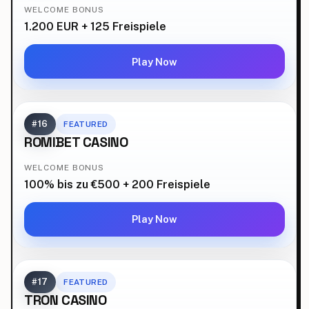
WELCOME BONUS
1.200 EUR + 125 Freispiele
Play Now
#16
FEATURED
ROMIBET CASINO
WELCOME BONUS
100% bis zu €500 + 200 Freispiele
Play Now
#17
FEATURED
TRON CASINO