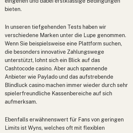
eingehen und dabei erstklassige Bedingungen
bieten.
In unseren tiefgehenden Tests haben wir
verschiedene Marken unter die Lupe genommen.
Wenn Sie beispielsweise eine Plattform suchen,
die besonders innovative Zahlungswege
unterstützt, lohnt sich ein Blick auf das
Cashtocode casino
. Aber auch spannende
Anbieter wie
Paylado
und das aufstrebende
Blindluck casino
machen immer wieder durch sehr
spielerfreundliche Kassenbereiche auf sich
aufmerksam.
Ebenfalls erwähnenswert für Fans von geringen
Limits ist
Wyns
, welches oft mit flexiblen