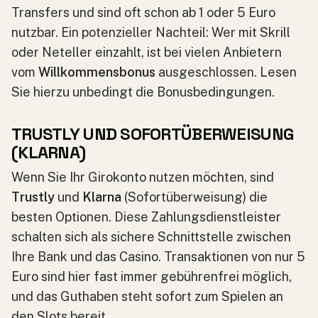
Transfers und sind oft schon ab 1 oder 5 Euro
nutzbar. Ein potenzieller Nachteil: Wer mit Skrill
oder Neteller einzahlt, ist bei vielen Anbietern
vom
Willkommensbonus
ausgeschlossen. Lesen
Sie hierzu unbedingt die Bonusbedingungen.
TRUSTLY UND SOFORTÜBERWEISUNG
(KLARNA)
Wenn Sie Ihr Girokonto nutzen möchten, sind
Trustly
und
Klarna
(Sofortüberweisung) die
besten Optionen. Diese Zahlungsdienstleister
schalten sich als sichere Schnittstelle zwischen
Ihre Bank und das Casino. Transaktionen von nur 5
Euro sind hier fast immer gebührenfrei möglich,
und das Guthaben steht sofort zum Spielen an
den Slots bereit.