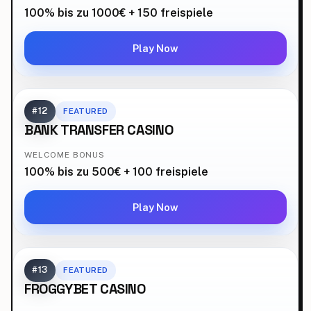
100% bis zu 1000€ + 150 freispiele
Play Now
#12
FEATURED
BANK TRANSFER CASINO
WELCOME BONUS
100% bis zu 500€ + 100 freispiele
Play Now
#13
FEATURED
FROGGYBET CASINO