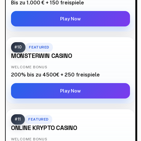
Bis zu 1.000 € + 150 freispiele
Play Now
#10
FEATURED
MONSTERWIN CASINO
WELCOME BONUS
200% bis zu 4500€ + 250 freispiele
Play Now
#11
FEATURED
ONLINE KRYPTO CASINO
WELCOME BONUS