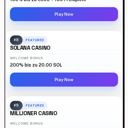
Play Now
#8
FEATURED
SOLANA CASINO
WELCOME BONUS
200% bis zu 20.00 SOL
Play Now
#9
FEATURED
MILLIONER CASINO
WELCOME BONUS