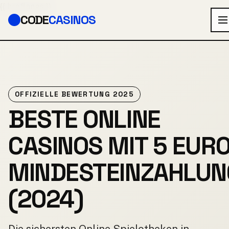
{{ hreflangs }}
CODE
CASINOS
OFFIZIELLE BEWERTUNG 2025
BESTE ONLINE
CASINOS MIT 5 EUR
MINDESTEINZAHLUN
(2024)