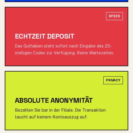
SPEED
ECHTZEIT DEPOSIT
Das Guthaben steht sofort nach Eingabe des 20-
stelligen Codes zur Verfügung. Keine Wartezeiten.
PRIVACY
ABSOLUTE ANONYMITÄT
Bezahlen Sie bar in der Filiale. Die Transaktion
taucht auf keinem Kontoauszug auf.