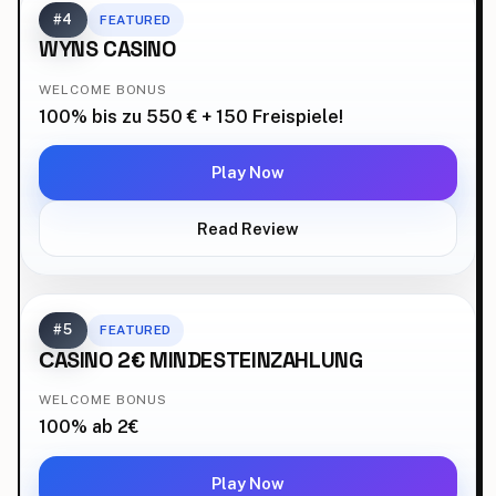
#4
FEATURED
WYNS CASINO
WELCOME BONUS
100% bis zu 550 € + 150 Freispiele!
Play Now
Read Review
#5
FEATURED
СASINO 2€ MINDESTEINZAHLUNG
WELCOME BONUS
100% ab 2€
Play Now