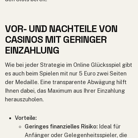
VOR- UND NACHTEILE VON
CASINOS MIT GERINGER
EINZAHLUNG
Wie bei jeder Strategie im Online Glücksspiel gibt
es auch beim Spielen mit nur 5 Euro zwei Seiten
der Medaille. Eine transparente Abwägung hilft
Ihnen dabei, das Maximum aus Ihrer Einzahlung
herauszuholen.
Vorteile:
Geringes finanzielles Risiko:
Ideal für
Anfänger oder Gelegenheitsspieler, die