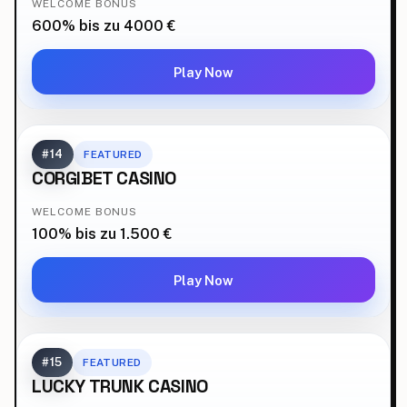
WELCOME BONUS
600% bis zu 4000 €
Play Now
#14
FEATURED
CORGIBET CASINO
WELCOME BONUS
100% bis zu 1.500 €
Play Now
#15
FEATURED
LUCKY TRUNK CASINO